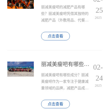
丽减美瘦吧的减肥产品有哪
25
些？丽减美瘦吧凭借其独特的
2025
减肥产品（外敷用品、代餐
粉、营养剂等）、科学的减肥
方法（外敷用品搭配手法、仪
点击查看
器与合理的饮食安排）以及兼
顾美容和体型塑形的特色服
务，为用户提供了全方位的减
肥解决方案。
丽减美瘦吧有哪些成分？
02-
丽减美瘦吧有哪些成分？丽减
24
美瘦吧作为一家专注于健康减
2025
重领域的品牌，减肥产品成分
以"外敷+内调+科技"三位一体的
解决方案脱颖而出，其独特的
点击查看
成分体系与综合服务模式，不