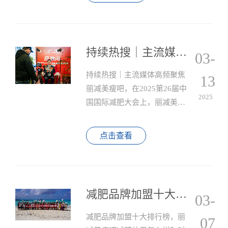
业减肥服务门店年增长率达
37%，单店平均利润率高出传统
美业42%。在行业洗牌加速的当
下，丽减美瘦吧以"科技+服
持续热搜｜主流媒体高频聚焦丽减美瘦吧
03-
务"双轮驱动模式，连续三年蝉
联中国连锁经营协会减肥品类
持续热搜｜主流媒体高频聚焦
13
加盟满意度榜首，正为万千创
丽减美瘦吧，在2025第26届中
2025
业者开启全新的人生之路。
国国际减肥大会上，丽减美瘦
吧作为减重塑形行业先锋品
牌，与全国体重管理领域专
点击查看
家、企业领袖共商行业趋势，
凭借卓越实力斩获“2025搜瘦优
选品牌”称号，以创新理念与专
业实践树立行业标杆，引发数
减肥品牌加盟十大排行榜，丽减美瘦吧减肥效果怎么样？
03-
百家主流媒体广泛关注。
减肥品牌加盟十大排行榜，丽
07