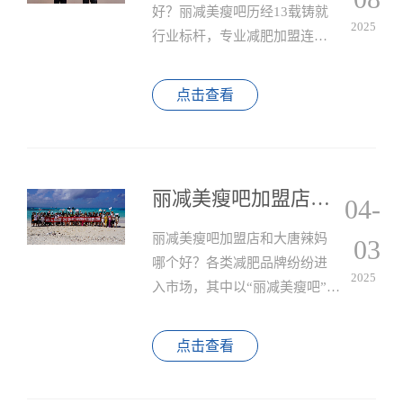
好？丽减美瘦吧历经13载铸就
2025
行业标杆，专业减肥加盟连锁
榀牌的选择至关重要，关乎您
创业的成败，丽减美瘦吧聚焦
点击查看
于专业减肥领域，不断创新减
肥技术，提升服务质量，为加
盟商提供从选址到开业再到后
期运营的一站式支持。
丽减美瘦吧加盟店和大唐辣妈哪个好？
04-
丽减美瘦吧加盟店和大唐辣妈
03
哪个好？各类减肥品牌纷纷进
2025
入市场，其中以“丽减美瘦吧”和
“大唐辣妈”两大品牌较为突出，
尽管这两个品牌都为消费者提
点击查看
供减肥塑形的服务，但各自的
定位、特色和加盟模式有所不