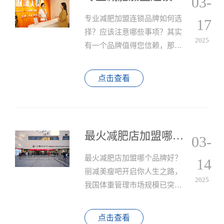
03-
个性化减肥方案，深受加盟商
与消费者信赖。
专业减肥加盟连锁品牌如何选
17
择？应该注意哪些事项？其实
2025
有一个品牌值得您信赖，那就
是丽减美瘦吧，以科学专业的
减肥理念、显著的减肥效果和
点击查看
全方位的加盟扶持政策，成为
众多创业者的首选.
最火减肥店加盟哪个品牌好？丽减美瘦吧开启你人生之路
03-
最火减肥店加盟哪个品牌好？
14
丽减美瘦吧开启你人生之路，
2025
我国体重管理市场规模已突破
8000亿元大关，据《中国大健
康产业蓝皮书》数据显示，专
点击查看