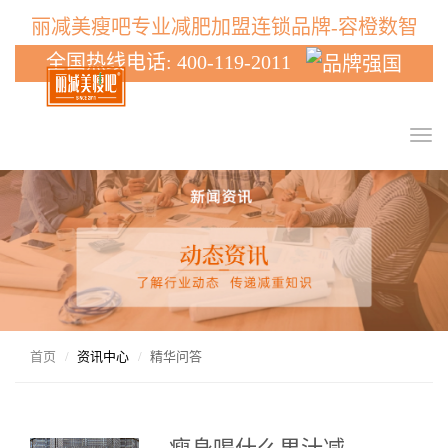
丽减美瘦吧专业减肥加盟连锁品牌-容橙数智
全国热线电话: 400-119-2011
T
o
g
g
l
e
n
a
v
i
g
首页
资讯中心
精华问答
a
t
i
o