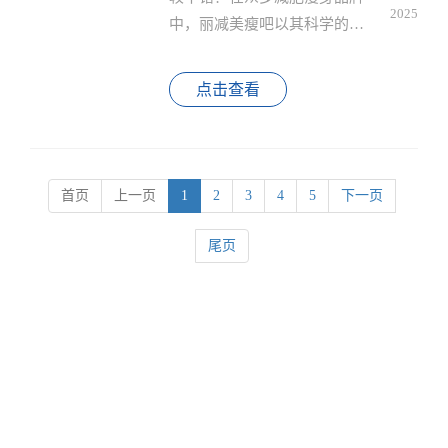
2025
中，丽减美瘦吧以其科学的瘦
身理念、完善的加盟体系和强
大的品牌支持，成为行业内的
点击查看
标杆品牌，它不仅为消费者提
供了健康有效的瘦身方案，也
为加盟商创造了可观的盈利空
间。
首页
上一页
1
2
3
4
5
下一页
尾页