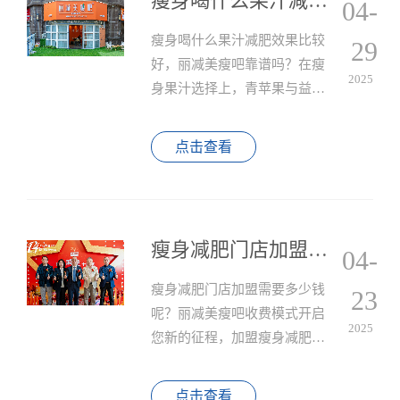
瘦身喝什么果汁减肥效果比较好，丽减美瘦吧靠谱吗？
04-
n
瘦身喝什么果汁减肥效果比较
29
好，丽减美瘦吧靠谱吗？在瘦
2025
身果汁选择上，青苹果与益生
菌的可显著提升燃脂效率，连
续饮用28天可使腰围缩减5-
点击查看
7cm；而红心火龙果与奇亚籽的
混合果汁，因甜菜红素与
Omega-3协同作用，配合丽减美
瘦吧魔芋纤维代餐粉，能延长
瘦身减肥门店加盟需要多少钱呢？丽减美瘦吧收费模式开启您新的征程
04-
饱腹感6小时。
瘦身减肥门店加盟需要多少钱
23
呢？丽减美瘦吧收费模式开启
2025
您新的征程，加盟瘦身减肥门
店的费用没有固定标准，加盟
费可能从数万元到数十万元不
点击查看