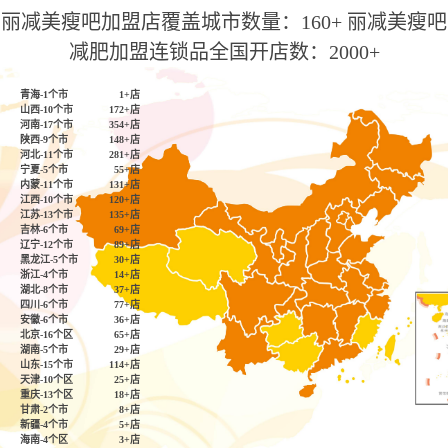
丽减美瘦吧加盟店覆盖城市数量：160+ 丽减美瘦吧
减肥加盟连锁品全国开店数：2000+
青海-1个市
1+店
山西-10个市
172+店
河南-17个市
354+店
陕西-9个市
148+店
河北-11个市
281+店
宁夏-5个市
55+店
内蒙-11个市
131+店
江西-10个市
120+店
江苏-13个市
135+店
吉林-6个市
69+店
辽宁-12个市
89+店
黑龙江-5个市
30+店
浙江-4个市
14+店
湖北-8个市
37+店
四川-6个市
77+店
安徽-6个市
36+店
北京-16个区
65+店
湖南-5个市
29+店
山东-15个市
114+店
天津-10个区
25+店
重庆-13个区
18+店
甘肃-2个市
8+店
新疆-4个市
5+店
海南-4个区
3+店