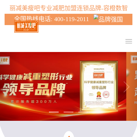
丽减美瘦吧专业减肥加盟连锁品牌-容橙数智
全国热线电话: 400-119-2011
T
o
g
P
N
g
r
e
l
e
x
e
n
v
t
a
i
v
i
o
g
u
a
t
s
i
o