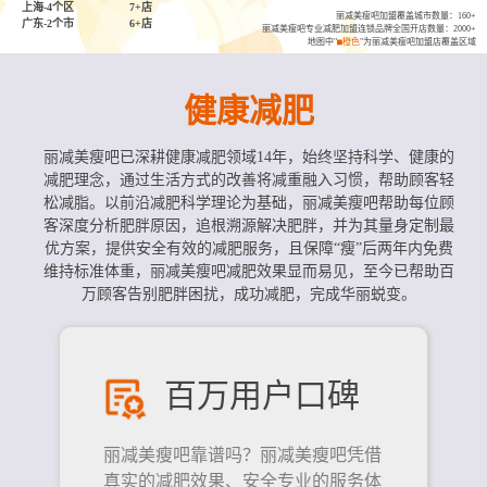
上海-4个区
7+店
丽减美瘦吧加盟覆盖城市数量：160+
广东-2个市
6+店
丽减美瘦吧专业减肥加盟连锁品牌全国开店数量：2000+
地图中"
■橙色
"为丽减美瘦吧加盟店覆盖区域
健康减肥
丽减美瘦吧已深耕健康减肥领域14年，始终坚持科学、健康的
减肥理念，通过生活方式的改善将减重融入习惯，帮助顾客轻
松减脂。以前沿减肥科学理论为基础，丽减美瘦吧帮助每位顾
客深度分析肥胖原因，追根溯源解决肥胖，并为其量身定制最
优方案，提供安全有效的减肥服务，且保障“瘦”后两年内免费
维持标准体重，丽减美瘦吧减肥效果显而易见，至今已帮助百
万顾客告别肥胖困扰，成功减肥，完成华丽蜕变。
百万用户口碑
丽减美瘦吧靠谱吗？丽减美瘦吧凭借
真实的减肥效果、安全专业的服务体