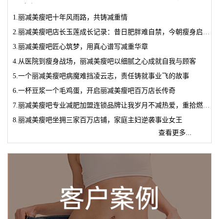
更璀璨...
1.丽减美瘦吧十年风雨路，共铸减重情
2.丽减美瘦吧店长玉莲成长记录：昔日肥胖难自禁，今朝瘦身启新篇
3.丽减美瘦吧匠心筑梦，用真心谱写减重华章
4.从医院到瘦身战场，丽减美瘦吧以细腻之心成就自我与顾客
5.一个丽减美瘦吧病魔难挡凌云志，责任铸就事业飞的故事
6.一杯豆浆一个毛鸡蛋，开启丽减美瘦吧百万店长传奇
7.丽减美瘦吧专业减肥加盟连锁品牌让我岁月不减热爱，重拾燃情梦想
8.丽减美瘦吧坐拥三家百万店铺，家庭主妇逆袭事业女王
查看更多...