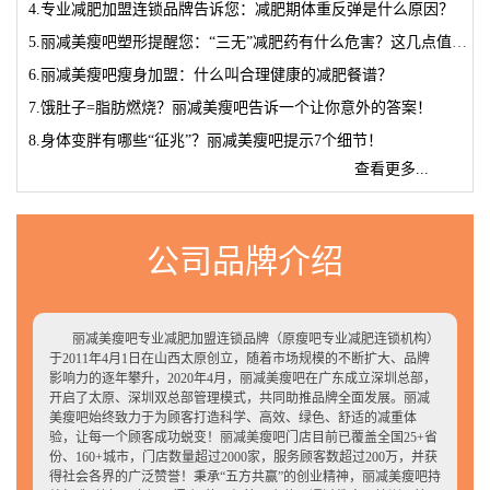
4.专业减肥加盟连锁品牌告诉您：减肥期体重反弹是什么原因？
5.丽减美瘦吧塑形提醒您：“三无”减肥药有什么危害？这几点值得警
6.丽减美瘦吧瘦身加盟：什么叫合理健康的减肥餐谱？
7.饿肚子=脂肪燃烧？丽减美瘦吧告诉一个让你意外的答案！
8.身体变胖有哪些“征兆”？丽减美瘦吧提示7个细节！
查看更多...
公司品牌介绍
丽减美瘦吧专业减肥加盟连锁品牌（原瘦吧专业减肥连锁机构）
于2011年4月1日在山西太原创立，随着市场规模的不断扩大、品牌
影响力的逐年攀升，2020年4月，丽减美瘦吧在广东成立深圳总部，
开启了太原、深圳双总部管理模式，共同助推品牌全面发展。丽减
美瘦吧始终致力于为顾客打造科学、高效、绿色、舒适的减重体
验，让每一个顾客成功蜕变！丽减美瘦吧门店目前已覆盖全国25+省
份、160+城市，门店数量超过2000家，服务顾客数超过200万，并获
得社会各界的广泛赞誉！秉承“五方共赢”的创业精神，丽减美瘦吧持