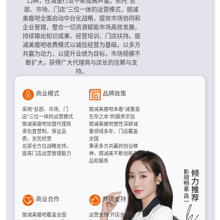
口碑，在减重行业不断提高声量。依托“总
部、市场、门店”三位一体的运营模式，丽减
美瘦吧全面启动中台化战略，提效市场协同和
企业管理，整合一切资源赋能市场高效发展，
持续输出知识成果、经营培训、门店扶持。丽
减美瘦吧收费模式以诚信经营为基础，以多方
共赢为动力，以提升业绩为目标，市场规模不
断扩大，获得广大代理商与店长的信赖与支
持。
商业模式
品牌政策
采用“总部、市场、门
丽减美瘦吧本着“减重是
店”三位一体的运营模式
生存之本”的服务宗旨
丽减美瘦吧加盟代理商
丽减美瘦吧塑性深耕减
承包直营制，保证品
重领域多年，门店覆盖
质，无忧经营
全国
总部全方位战略支持，
秉承多方共赢的创业精
提高门店运营管理能力
神，丽减美不断创新产
品和服务
商业合作
开店支持
丽减美瘦吧覆盖全国
运营支持:开店全程陪