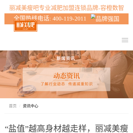
丽减美瘦吧专业减肥加盟连锁品牌-容橙数智
全国热线电话: 400-119-2011
T
o
g
g
l
e
n
a
v
i
g
首页
资讯中心
a
t
i
“盐值”越高身材越走样，丽减美瘦
o