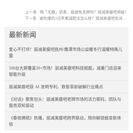
上一条
喝「无糖」奶茶，能避免发胖吗？丽减美瘦吧揭秘！
下一条
被吹爆的3日苹果减肥法怎么样？丽减美瘦吧告诉你效果好不好！
最新新闻
爱心不打烊！丽减美瘦吧抚州/鹰潭市场公益暖冬行温暖特殊儿
童
500台大屏覆盖30+市场！丽减美瘦吧科技赋能，减重门店迎来
智能升级
丽减美瘦吧获 AI 发明专利，数智革新破解行业痛点
《对话》聚焦包头：丽减美瘦吧老牌市场的活力密码，团队与
服务双轮驱动
《春夜拂晓》热播，丽减美瘦吧跨界联动，陪你解锁蜕变新体
验