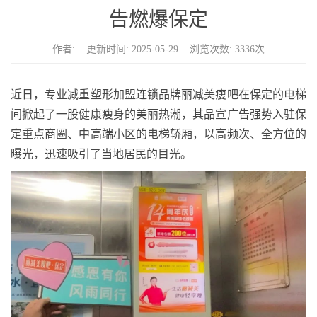
n
告燃爆保定
作者: 更新时间: 2025-05-29 浏览次数: 3336次
近日，专业减重塑形加盟连锁品牌丽减美瘦吧在保定的电梯
间掀起了一股健康瘦身的美丽热潮，其品宣广告强势入驻保
定重点商圈、中高端小区的电梯轿厢，以高频次、全方位的
曝光，迅速吸引了当地居民的目光。