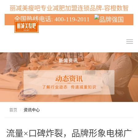
丽减美瘦吧专业减肥加盟连锁品牌-容橙数智
全国热线电话: 400-119-2011
T
o
g
g
l
e
n
a
v
i
g
首页
资讯中心
a
t
i
流量×口碑炸裂，品牌形象电梯广
o