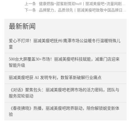
上一条
健康燃脂+甜蜜剧情双buff丨丽减美瘦吧×流量网剧跨界联动燃爆全网
下一条
品牌聚力，品质领先丨丽减美瘦吧致敬中国品牌日荣耀时刻
最新新闻
爱心不打烊！丽减美瘦吧抚州/鹰潭市场公益暖冬行温暖特殊儿
童
500台大屏覆盖30+市场！丽减美瘦吧科技赋能，减重门店迎来
智能升级
丽减美瘦吧获 AI 发明专利，数智革新破解行业痛点
《对话》聚焦包头：丽减美瘦吧老牌市场的活力密码，团队与
服务双轮驱动
《春夜拂晓》热播，丽减美瘦吧跨界联动，陪你解锁蜕变新体
验