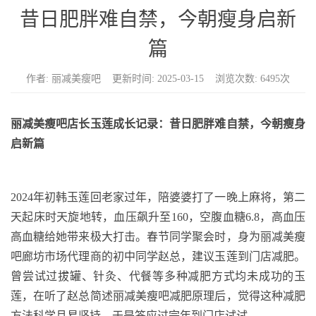
n
昔日肥胖难自禁，今朝瘦身启新
篇
作者: 丽减美瘦吧 更新时间: 2025-03-15 浏览次数: 6495次
丽减美瘦吧店长玉莲成长记录：昔日肥胖难自禁，今朝瘦身
启新篇
2024年初韩玉莲回老家过年，陪婆婆打了一晚上麻将，第二
天起床时天旋地转，血压飙升至160，空腹血糖6.8，高血压
高血糖给她带来极大打击。春节同学聚会时，身为丽减美瘦
吧廊坊市场代理商的初中同学赵总，建议玉莲到门店减肥。
曾尝试过拔罐、针灸、代餐等多种减肥方式均未成功的玉
莲，在听了赵总简述丽减美瘦吧减肥原理后，觉得这种减肥
方法科学且易坚持，于是答应过完年到门店试试。