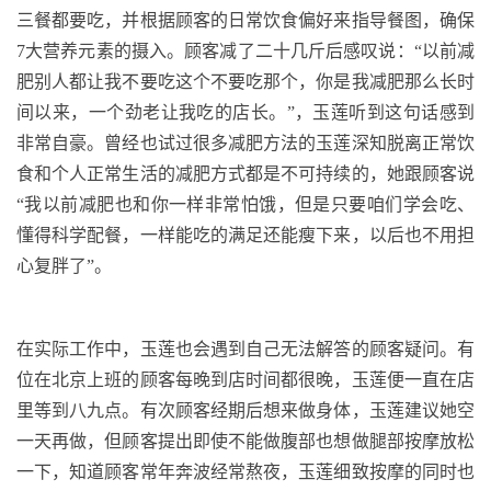
三餐都要吃，并根据顾客的日常饮食偏好来指导餐图，确保
7大营养元素的摄入。顾客减了二十几斤后感叹说：“以前减
肥别人都让我不要吃这个不要吃那个，你是我减肥那么长时
间以来，一个劲老让我吃的店长。”，玉莲听到这句话感到
非常自豪。曾经也试过很多减肥方法的玉莲深知脱离正常饮
食和个人正常生活的减肥方式都是不可持续的，她跟顾客说
“我以前减肥也和你一样非常怕饿，但是只要咱们学会吃、
懂得科学配餐，一样能吃的满足还能瘦下来，以后也不用担
心复胖了”。
在实际工作中，玉莲也会遇到自己无法解答的顾客疑问。有
位在北京上班的顾客每晚到店时间都很晚，玉莲便一直在店
里等到八九点。有次顾客经期后想来做身体，玉莲建议她空
一天再做，但顾客提出即使不能做腹部也想做腿部按摩放松
一下，知道顾客常年奔波经常熬夜，玉莲细致按摩的同时也