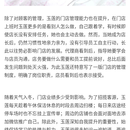
除了对顾客的管理，玉莲的门店管理能力也在提升，在门店
上班时玉莲更多的是看别人怎么做，自己跟着学，有时候即
使店长没有安排任务，她也会主动去做。然而，当她成为店
长后，仍然习惯性地亲力亲为，没有引导员工自主行动，长
此以往势必影响门店的发展。代理商看到后，指导她要学会
与店员沟通，店务要做什么需要和员工提前说好，总比后面
发生问题到处灭火强，为此玉莲还特意写了一版门店的管理
制度，明确了岗位职责，店员看到后也表示接受。
随着天气入冬，门店业绩多少受到影响。为了招揽客源，玉
莲每天趁着午休保洁休息的时段去周边扫楼；每日来店途经
停车场时也不忘挂上宣传单；周边的店铺也会面对面地去添
加微信推广自己。除此外，玉莲深知自我提升的重要性，始
终保持学习的热情与毅力，玉莲说很多知识一遍知道、两遍