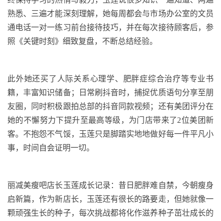
熟悉、三遍才能深刻理解，她每周都会与市场办公室的文员
通电话一对一练习前台接待技巧，并在每次接待顾客后，参
照《关键时刻》细致复盘，不断总结经验。
此外她还买了人际关系心理学、肥胖症综合治疗等专业书
籍，丰富知识储备；日常刷抖音时，捕捉优质语句分享至朋
友圈，同时积极跟拍总部的抖音同款视频；还有美团评分在
她的不懈努力下提升至最高等级，为门店带来了2位美团新
客。不抱怨不气馁，玉莲只是脚踏实地地做好每一件平凡小
事，时间自会证明一切。
丽减美瘦吧店长玉莲成长记录：昔日肥胖难自禁，今朝瘦身
启新篇，作为新店长，玉莲还有很长的路要走，但她就像一
颗顽强生长的种子，每次挑战都将化作滋养种子茁壮成长的