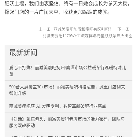
肥沃土壤，我们由衷坚信，终有一日她会成长为参天大树，
撑起门店的一片广阔天空，收获更加辉煌的成就。
上一条
丽减美瘦吧加盟和瘦吧有区别吗？
下一条
丽减美瘦吧1270W+主流媒体曝光量频频聚焦火出圈
最新新闻
爱心不打烊！丽减美瘦吧抚州/鹰潭市场公益暖冬行温暖特殊儿
童
500台大屏覆盖30+市场！丽减美瘦吧科技赋能，减重门店迎来
智能升级
丽减美瘦吧获 AI 发明专利，数智革新破解行业痛点
《对话》聚焦包头：丽减美瘦吧老牌市场的活力密码，团队与
服务双轮驱动