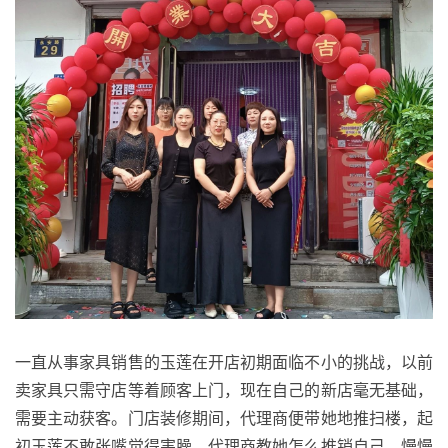
一直从事家具销售的玉莲在开店初期面临不小的挑战，以前
卖家具只需守店等着顾客上门，现在自己的新店毫无基础，
需要主动获客。门店装修期间，代理商便带她地推扫楼，起
初玉莲不敢张嘴觉得害臊，代理商教她怎么推销自己，慢慢