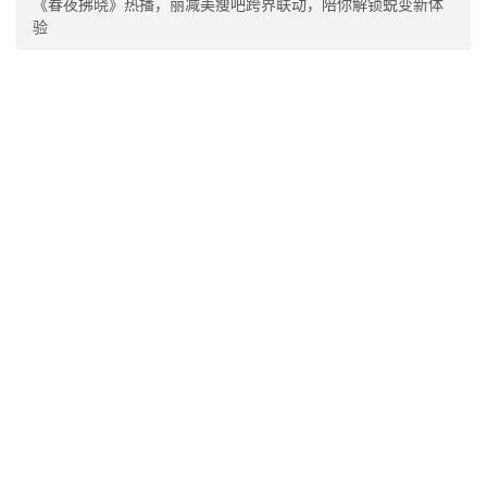
《春夜拂晓》热播，丽减美瘦吧跨界联动，陪你解锁蜕变新体
验