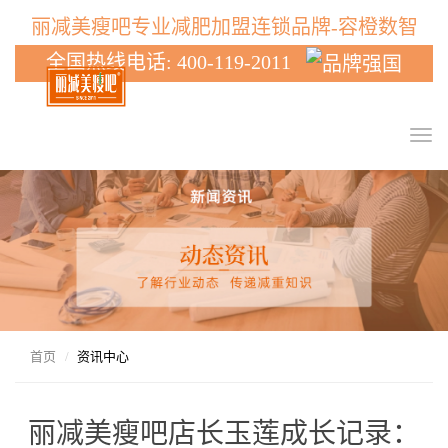
丽减美瘦吧专业减肥加盟连锁品牌-容橙数智
全国热线电话: 400-119-2011
T
o
g
g
l
e
n
a
v
i
g
首页
资讯中心
a
t
i
丽减美瘦吧店长玉莲成长记录：
o